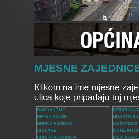
MJESNE ZAJEDNIC
Klikom na ime mjesne zaje
ulica koje pripadaju toj mje
BARDAKČIJE
DŽIDŽIKOV
BETANIJA-ŠIP
HRASTOVI-
BREKA-KOŠEVO II
KOŠEVSKO
CIGLANE
MARIJIN D
CRNI VRH-GORICA
MEJTAŠ-BJ