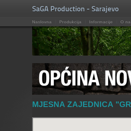
Unable to check for update.
SaGA Production - Sarajevo
Naslovna
Produkcija
Informacije
O n
MJESNA ZAJEDNICA "GR