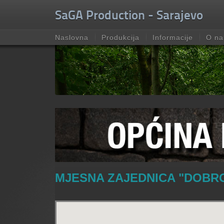
Unable to check for update.
SaGA Production - Sarajevo
Naslovna
Produkcija
Informacije
O n
MJESNA ZAJEDNICA "DOBRO