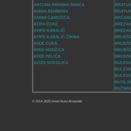
ANTUNA BRANKA ŠIMIĆA
BRATU
ASIMA BEHMENA
BRATUN
ASIMA ČAMDŽIĆA
BRČAN
ATIFA ČOKE
BREZA
ATIFE KARALIĆ
BREZAN
ATIFE KARALIĆ ČIKMA
BRIJEŠ
AVDE ĆUKA
BRIJEŠ
AVDE HODŽIĆA
BRIJEŠ
AVDE PALIĆA
BRODS
AZIZA SOKOLIĆA
BULEVA
BULEVA
BULEVA
BUTILS
BUŽIMS
© 2014-2025 Ismet Nuno Arnautalic