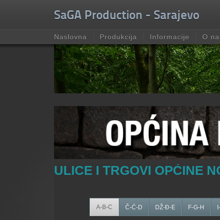
Unable to check for update.
SaGA Production - Sarajevo
Naslovna
Produkcija
Informacije
O n
ULICE I TRGOVI OPĆINE 
A-B-C
Č-Ć-D
DŽ-Đ-E
F-G-H
I