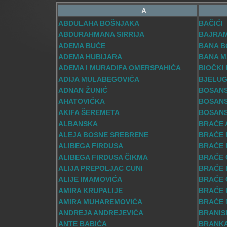
A
ABDULAHA BOŠNJAKA
BAČIĆI
ABDURAHMANA SIRRIJA
BAJRAM
ADEMA BUĆE
BANA B
ADEMA HUBIJARA
BANA M
ADEMA I MURADIFA OMERSPAHIĆA
BIOČKI
ADIJA MULABEGOVIĆA
BJELUG
ADNAN ŽUNIĆ
BOSAN
AHATOVIĆKA
BOSANS
AKIFA ŠEREMETA
BOSANS
ALBANSKA
BRAĆE 
ALEJA BOSNE SREBRENE
BRAĆE 
ALIBEGA FIRDUSA
BRAĆE 
ALIBEGA FIRDUSA ČIKMA
BRAĆE 
ALIJA PREPOLJAC CUNI
BRAĆE 
ALIJE IMAMOVIĆA
BRAĆE 
AMIRA KRUPALIJE
BRAĆE 
AMIRA MUHAREMOVIĆA
BRAĆE 
ANDREJA ANDREJEVIĆA
BRANIS
ANTE BABIĆA
BRANKA