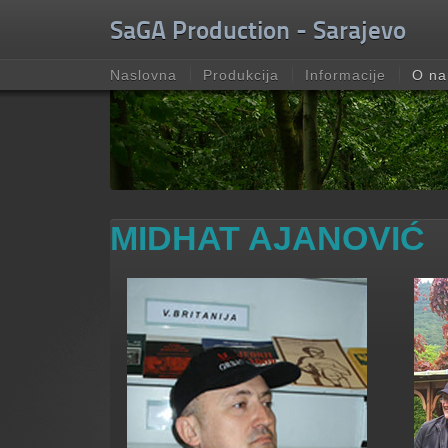
Unable to check for update.
SaGA Production - Sarajevo
Naslovna
Produkcija
Informacije
O n
MIDHAT AJANOVIĆ