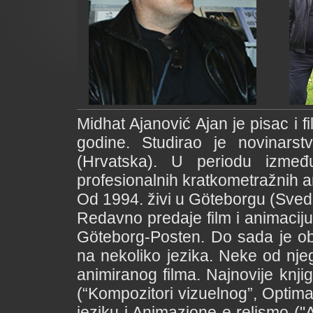
Midhat Ajanović Ajan je pisac i 
godine. Studirao je novinars
(Hrvatska). U periodu izme
profesionalnih kratkometražnih a
Od 1994. živi u Göteborgu (Svedsk
Redavno predaje film i animaciju
Göteborg-Posten. Do sada je obja
na nekoliko jezika. Neke od njeg
animiranog filma. Najnovije knjig
(“Kompozitori vizuelnog”, Opti
jeziku i Animazione e relismo ("