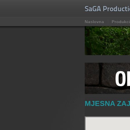
Unable to check for update.
SaGA Producti
Naslovna
Produkci
MJESNA ZAJ